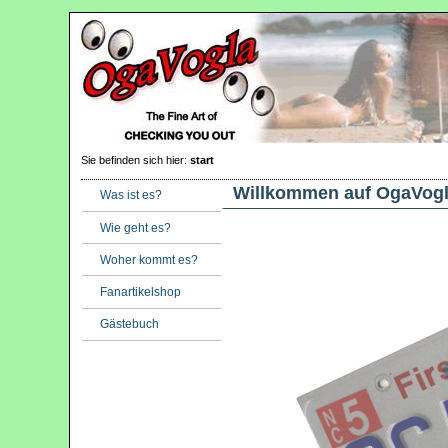
Sie befinden sich hier:
start
Willkommen auf OgaVogl
Was ist es?
Wie geht es?
Woher kommt es?
Fanartikelshop
Gästebuch